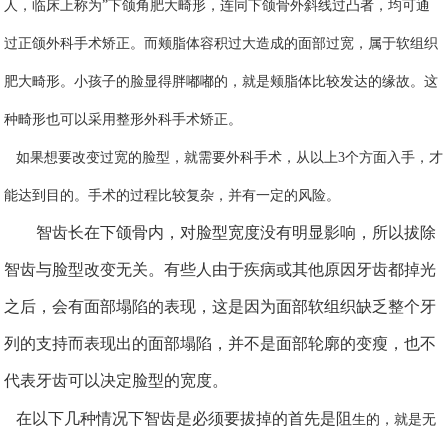
人，临床上称为”下颌角肥大畸形，连同下颌骨外斜线过凸者，均可通
过正颌外科手术矫正。而颊脂体容积过大造成的面部过宽，属于软组织
肥大畸形。小孩子的脸显得胖嘟嘟的，就是颊脂体比较发达的缘故。这
种畸形也可以采用整形外科手术矫正。
如果想要改变过宽的脸型，就需要外科手术，从以上
3
个方面入手，才
能达到目的。手术的过程比较复杂，并有一定的风险。
智齿长在下颌骨内，对脸型宽度没有明显影响，所以拔除
智齿与脸型改变无关。有些人由于疾病或其他原因牙齿都掉光
之后，会有面部塌陷的表现，这是因为面部软组织缺乏整个牙
列的支持而表现出的面部塌陷，并不是面部轮廓的变瘦，也不
代表牙齿可以决定脸型的宽度。
在以下几种情况下智齿是必须要拔掉的首先是
阻
生的，就是无