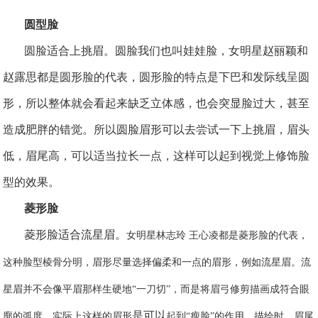
圆
型
脸
圆脸适合上挑眉。圆脸
我们
也叫娃娃脸，
女明星赵丽颖和
赵露思都是圆形脸的代表，圆形脸的特点是
下巴和发际线呈圆
形，所以整体就会看起来缺乏立体感，也会突显脸过大，甚至
造成肥胖的错觉。所以圆脸
眉形
可以
去
尝试
一下
上挑眉，眉头
低，眉尾高，可以适当拉长一点，这样可以
起
到视觉上修饰脸
型的效果。
菱形脸
菱形脸适合流星眉。
女明星林志玲
王心凌都是菱形脸的代表，
这种脸型棱骨分明，眉形尽量选择偏柔和一点的眉形，例如流星眉。流
星眉并不会像平眉那样生硬地
“一刀切”，而是将眉弓修剪描画成符合眼
是可以
廓的弧度，实际上这样的眉形
起到
“瘦脸”的作用。描绘时，眉尾