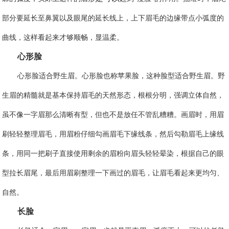
部分要延长至鼻翼以及眼尾的延长线上，上下眉毛的边缘带点小弧度的
曲线，这样看起来才够顺畅，显温柔。
心形脸
心形脸适合野生眉。心形脸也称苹果脸，这种脸型适合野生眉。野
生眉的精髓就是基本保持眉毛的天然形态，根根分明，强调立体自然，
虽不像一字眉那么清晰有型，但也不是放任不管乱糟糟。画眉时，用眉
刷轻轻整理眉毛，用眉粉仔细勾画眉毛下缘线条，然后勾勒眉毛上缘线
条，用同一把刷子直接使用剩余的眉粉向眉头轻轻晕染，根据自己的眼
型拉长眉尾，最后用眉刷整理一下画过的眉毛，让眉毛看起来更均匀、
自然。
长脸