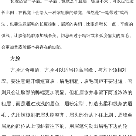
长脸适合一字眉。一字眉，也就是平直眉，弧度不大，可以拉低脸
长比例，在视觉上会给人一种缩短脸的错觉。虽然是
“一笔带过”式画
法，也要注意眉毛的长度控制，眉尾的尖梢，比眼角稍长一点，平缓的
弧线，让脸部轮廓添加线条美。切忌画过于精细或者弧度偏大的眉毛，
会更加暴露脸部本身存在的缺陷。
方脸
方脸适合粗眉。方脸可以适当拉高眉峰，与方下颌相对
应。要注意避开细短直眉，眉毛稍粗，眉毛间距不要过短，否
则只会让脸部的弊端更加明显。但粗眉妆并非留下两道浓浓的
粗眉，而是通过浅浅的眉色，眉粉定型，打造出柔和线条的眉
毛，先用螺旋刷把眉头刷整齐，眉头部分从下往上刷，眉峰至
眉尾的部位从上倾斜着往下刷。用眉笔勾勒出眉毛下边的轮